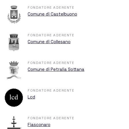
Hassin
FONDATORE ADERENTE
Comune di Castelbuono
Sponsor e donazioni
FONDATORE ADERENTE
Comune di Collesano
News
FONDATORE ADERENTE
Comune di Petralia Sottana
FONDATORE ADERENTE
Eventi
Lcd
FONDATORE ADERENTE
Fiasconaro