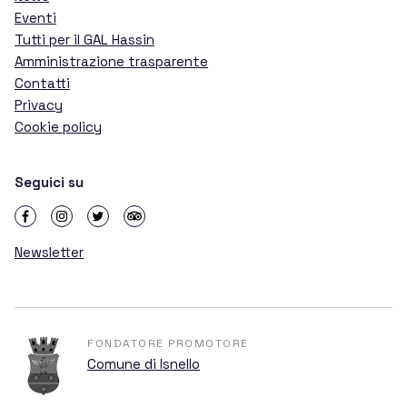
Telescopi
Eventi
Tutti per il GAL Hassin
Amministrazione trasparente
Chi siamo
Contatti
Privacy
Cookie policy
La Mission
Seguici su
La storia del GAL Hassin
Newsletter
L’evento GAL Hassin
FONDATORE PROMOTORE
Comune di Isnello
Tutti per il GAL