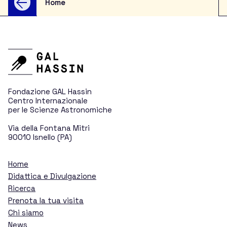
Home
Didattica per le Scuole
Divulgazione per il pubblico
Ricerca
Fondazione GAL Hassin
Centro Internazionale
per le Scienze Astronomiche
Via della Fontana Mitri
Asteroidi e comete
90010 Isnello (PA)
Home
Nuovi mondi lontani
Didattica e Divulgazione
Ricerca
Stelle variabili
Prenota la tua visita
Chi siamo
News