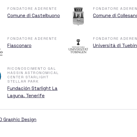
ni
FONDATORE ADERENTE
FONDATORE ADEREN
Comune di Castelbuono
Comune di Collesan
FONDATORE ADERENTE
FONDATORE ADEREN
Fiasconaro
Università di Tuebi
RICONOSCIMENTO GAL
HASSIN ASTRONOMICAL
CENTER STARLIGHT
STELLAR PARK
mo
Fundación Starlight La
Laguna, Tenerife
D Graphic Design