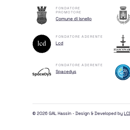
Nuovi mondi lonta
FONDATORE
PROMOTORE
Comune di Isnello
Stelle variabili
FONDATORE ADERENTE
Lcd
Telescopi
FONDATORE ADERENTE
Spacedys
Chi sia
© 2026 GAL Hassin - Design & Developed by
LC