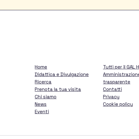
uole
 pubblico
Home
Tutti per il GAL 
Didattica e Divulgazione
Amministrazion
Ricerca
trasparente
Prenota la tua visita
Contatti
Chi siamo
Privacy
News
Cookie policy
Eventi
e