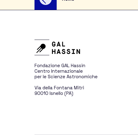
Didattica per le Sc
Divulgazione per il
Fondazione GAL Hassin
Centro Internazionale
Ricerca
per le Scienze Astronomiche
Via della Fontana Mitri
90010 Isnello (PA)
Asteroidi e comet