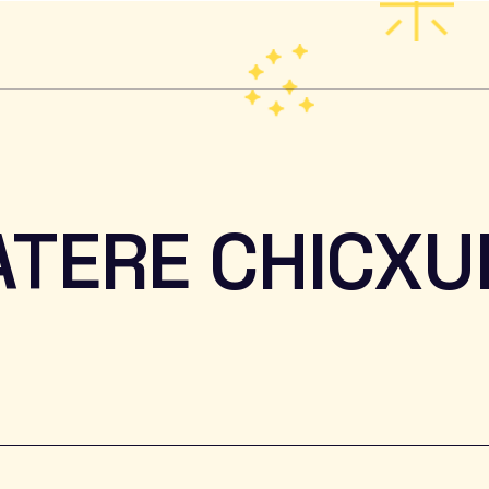
ATERE CHICXU
a e Divulga