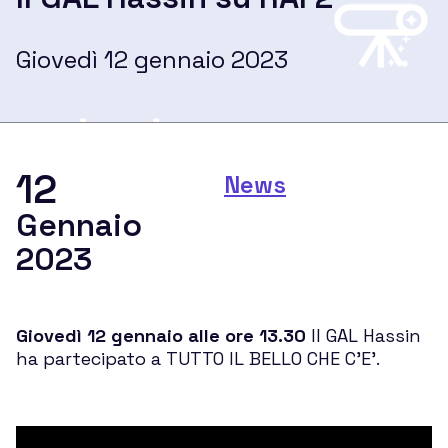
Didattica per le Scuole
Giovedì 12 gennaio 2023
Divulgazione per il pubblico
Ricerca
12
News
Gennaio
2023
Asteroidi e comete
Nuovi mondi lontani
Giovedì 12 gennaio alle ore 13.30
Il GAL Hassin
ha partecipato a TUTTO IL BELLO CHE C’E’.
Stelle variabili