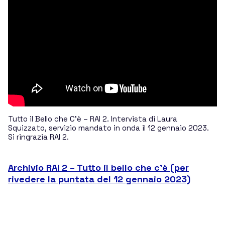
Telescopi
Chi siamo
La Mission
Tutto il Bello che C’è – RAI 2. Intervista di Laura
Squizzato, servizio mandato in onda il 12 gennaio 2023.
La storia del GAL Hassin
Si ringrazia RAI 2.
L’evento GAL Hassin
Archivio RAI 2 – Tutto il bello che c’è (per
rivedere la puntata del 12 gennaio 2023)
Tutti per il GAL