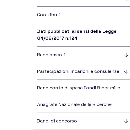
New Distant World
Contributi
Variable Stars
Dati pubblicati ai sensi della Legge
04/08/2017 n.124
Telescopes
Regolamenti
Partecipazioni incarichi e consulenze
Who We 
Rendiconto di spesa Fondi 5 per mille
Anagrafe Nazionale delle Ricerche
Bandi di concorso