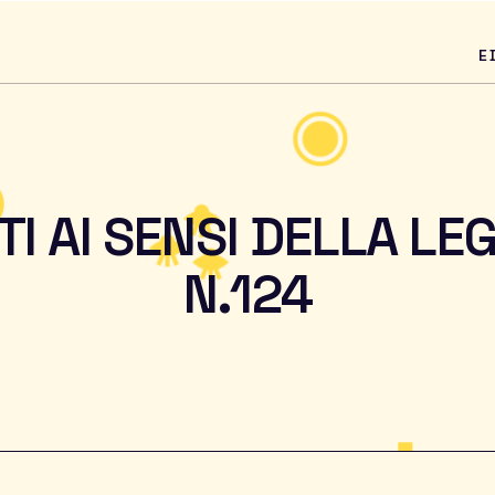
E
TI AI SENSI DELLA LE
N.124
h and Educ