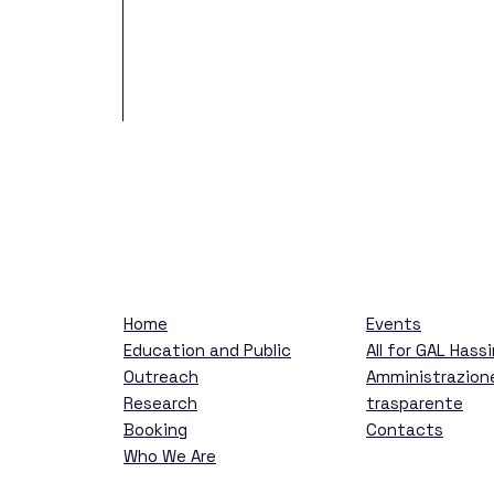
ent
 Hassin
GAL Hassin
Home
Events
Education and Public
All for GAL Hass
Outreach
Amministrazion
Research
trasparente
Booking
Contacts
ations
Who We Are