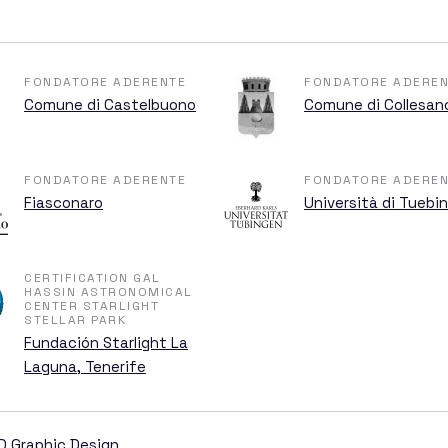
FONDATORE ADERENTE
FONDATORE ADEREN
Comune di Castelbuono
Comune di Collesan
FONDATORE ADERENTE
FONDATORE ADEREN
Fiasconaro
Università di Tuebi
CERTIFICATION GAL
HASSIN ASTRONOMICAL
CENTER STARLIGHT
STELLAR PARK
Fundación Starlight La
Laguna, Tenerife
D Graphic Design