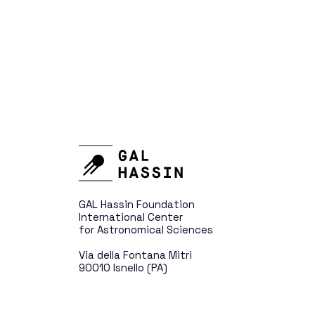
The GAL Hassin Ev
The Mission
The History of GAL
All for 
GAL Hassin Foundation
International Center
for Astronomical Sciences
Via della Fontana Mitri
90010 Isnello (PA)
Sponsors and Don