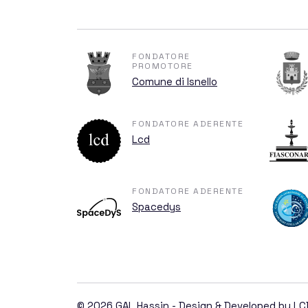
FONDATORE
Blog
PROMOTORE
Comune di Isnello
FONDATORE ADERENTE
Lcd
Events
FONDATORE ADERENTE
Spacedys
Tickets
© 2026 GAL Hassin - Design & Developed by
LC