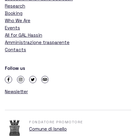
Telescopes
Research
Booking
Who We Are
Who We Are
Events
All for GAL Hassin
Amministrazione trasparente
Contacts
The GAL Hassin Event
Follow us
The Mission
Newsletter
The History of GAL Hassin
FONDATORE PROMOTORE
All for GAL
Comune di Isnello