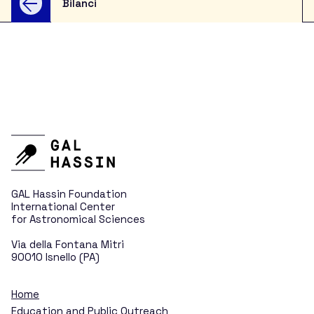
Bilanci
For Schools
For the Public
Research
Asteroids and Comets
GAL Hassin Foundation
International Center
for Astronomical Sciences
New Distant Worlds
Via della Fontana Mitri
90010 Isnello (PA)
Variable Stars
Home
Education and Public Outreach